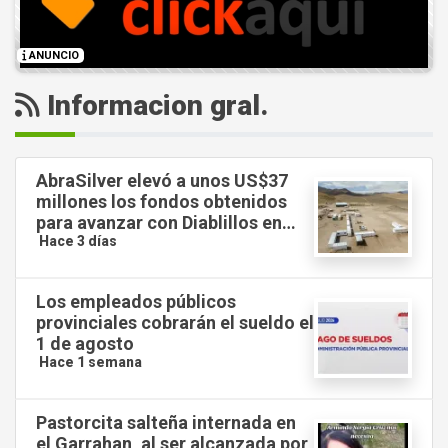
ANUNCIO
Informacion gral.
AbraSilver elevó a unos US$37
millones los fondos obtenidos
para avanzar con Diablillos en
Salta
Hace 3 días
Los empleados públicos
provinciales cobrarán el sueldo el
1 de agosto
Hace 1 semana
Pastorcita salteña internada en
el Garrahan, al ser alcanzada por