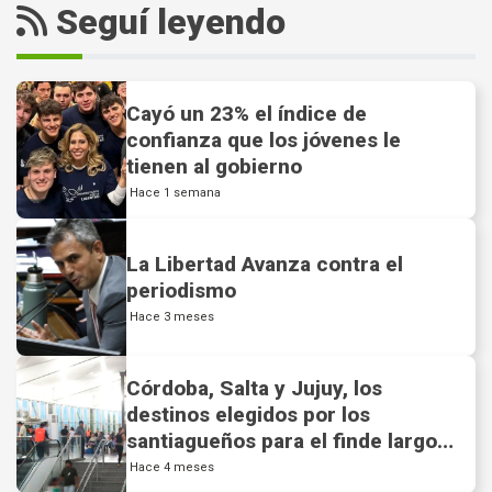
Seguí leyendo
Cayó un 23% el índice de
confianza que los jóvenes le
tienen al gobierno
Hace 1 semana
La Libertad Avanza contra el
periodismo
Hace 3 meses
Córdoba, Salta y Jujuy, los
destinos elegidos por los
santiagueños para el finde largo
de Semana Santa
Hace 4 meses